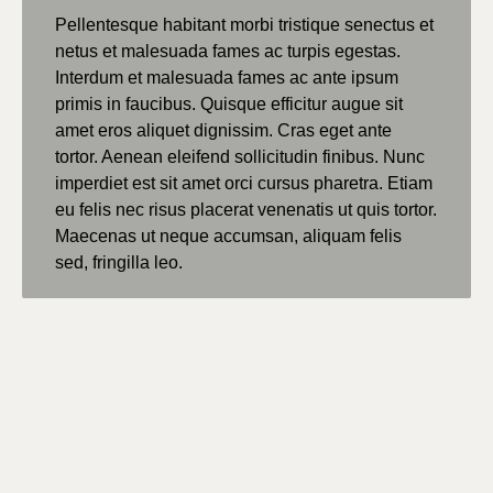
Pellentesque habitant morbi tristique senectus et
netus et malesuada fames ac turpis egestas.
Interdum et malesuada fames ac ante ipsum
primis in faucibus. Quisque efficitur augue sit
amet eros aliquet dignissim. Cras eget ante
tortor. Aenean eleifend sollicitudin finibus. Nunc
imperdiet est sit amet orci cursus pharetra. Etiam
eu felis nec risus placerat venenatis ut quis tortor.
Maecenas ut neque accumsan, aliquam felis
sed, fringilla leo.
2200 E 7th St,
