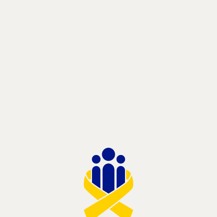
Charlotte, NC 28204
(855) 962-8387

info@ncserves.org
